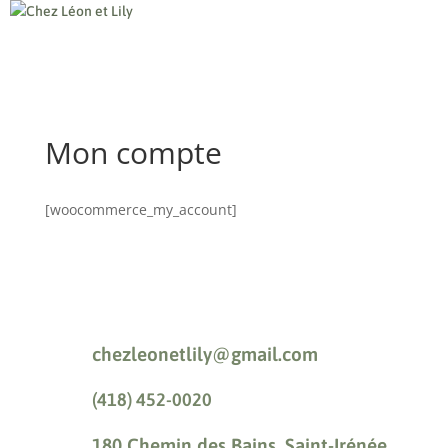
Mon compte
[woocommerce_my_account]
chezleonetlily@gmail.com
(418) 452-0020
180 Chemin des Bains, Saint-Irénée,